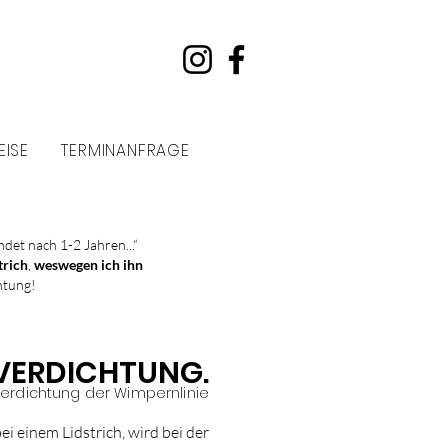
EISE
TERMINANFRAGE
et nach 1-2 Jahren...“
trich
,
weswegen ich ihn
htung!
ERDICHTUNG.
Verdichtung der Wimpernlinie
ei einem Lidstrich, wird bei der