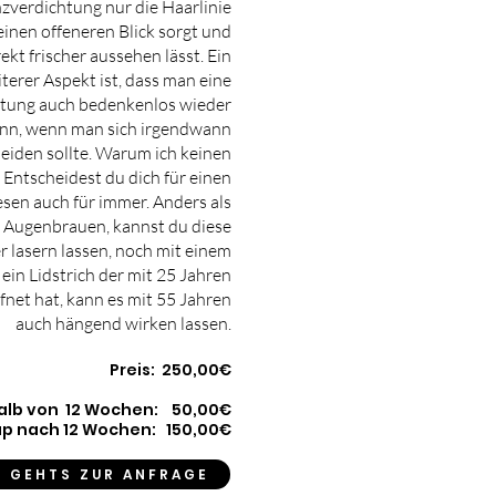
verdichtung nur die Haarlinie
 einen offeneren Blick sorgt und
kt frischer aussehen lässt. Ein
terer Aspekt ist, dass man eine
tung auch bedenkenlos wieder
ann, wenn man sich irgendwann
eiden sollte. Warum ich keinen
? Entscheidest du dich für einen
iesen auch für immer. Anders als
n Augenbrauen, kannst du diese
r lasern lassen, noch mit einem
in Lidstrich der mit 25 Jahren
fnet hat, kann es mit 55 Jahren
auch hängend wirken lassen.
Preis: 250,00€
alb von 12 Wochen: 50,00€
p nach 12 Wochen: 150,00€
R GEHTS ZUR ANFRAGE