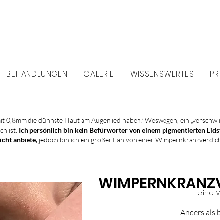
BEHANDLUNGEN
GALERIE
WISSENSWERTES
PR
mit 0,8mm die dünnste Haut am Augenlied haben? Weswegen, ein „verschwind
ch ist.
Ich persönlich bin kein Befürworter von einem pigmentierten Lids
icht anbiete,
jedoch bin ich ein großer Fan von einer Wimpernkranzverdic
WIMPERNKRANZV
eine 
Anders als b