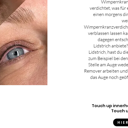
Wimpernkranz
verdichtet, was für
einen morgens dire
wei
Wimpernkranzverdich
verblassen lassen k
dagegen entsch
Lidstrich anbiete
Lidstrich, hast du d
zum Beispiel bei de
Stelle am Auge wede
Remover arbeiten und e
das Auge noch geöf
Touch up innerh
Touch u
HIE