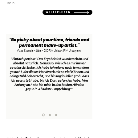
sein...
WEITERLESEN
"Be picky about your time, friends and
permanent make-up artist."
Was Kunden über DORA Urban PMU sagen:
"Einfach perfekt! Das Ergebnis ist wunderschön und
absolut natürlich. Genau so, wie ich es mir immer
gewünscht habe. Ich habe jahrelang nach jemandem
gesucht, der dieses Handwerk mit so viel Können und
Feingefühl beherrscht, und bin unglaublich froh, dass
ich gewartet habe, bis ich Dora gefunden habe. Von
Anfang an habe ich mich in den besten Händen
gefühlt. Absolute Empfehlung!"