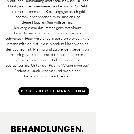
Nicht jede Behandlungsmethode ist auch für jede
Haut geeignet, weswegen es bei mir im Vorfeld
immer erst einmal ein Beratungsgespräch gibt,
indem wir besprechen, was für dich und
deine
Haut am Sinnvollsten ist.
Ich vergleiche das immer gern mit einem
Frisörbesuch. Jemand mit von Natur aus
schwarzem Haar wird anders beraten werden, wie
jemand mit von Natur aus blondem Haar, wenn es
der Wunsch ist, Platinblond zu werden. Jeder von
uns bringt verschiedene Voraussetzungen mit,
weswegen auch jeder Fall individuell zu
betrachten ist. Unter der Rubrik “Wissenswertes”
findest du auch, was
vor
und
nach
einer
Behandlung zu beachten ist.
KOSTENLOSE BERATUNG
BEHANDLUNGEN.